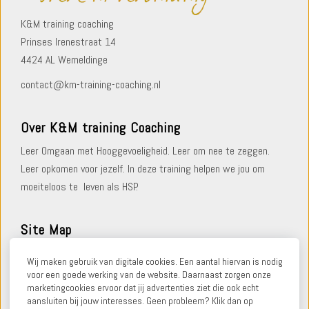
K&M training coaching
Prinses Irenestraat 14
4424 AL Wemeldinge
contact@km-training-coaching.nl
Over K&M training Coaching
Leer Omgaan met Hooggevoeligheid. Leer om nee te zeggen.
Leer opkomen voor jezelf. In deze training helpen we jou om
moeiteloos te leven als HSP.
Site Map
Home
Wij maken gebruik van digitale cookies. Een aantal hiervan is nodig
Meest gestelde vragen
voor een goede werking van de website. Daarnaast zorgen onze
marketingcookies ervoor dat jij advertenties ziet die ook echt
Contact
aansluiten bij jouw interesses. Geen probleem? Klik dan op
Gebruikersvoorwaarden